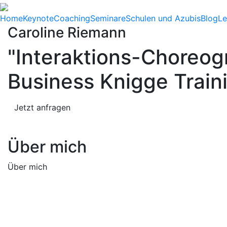
Home
Keynote
Coaching
Seminare
Schulen und Azubis
Blog
Le
Caroline Riemann
"Interaktions-Choreogr
Business Knigge Train
Jetzt anfragen
Über mich
Über mich