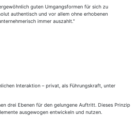
ßergewöhnlich guten Umgangsformen für sich zu
"
solut authentisch und vor allem ohne erhobenen
F
 unternehmerisch immer auszahlt."
Ü
G
S
ichen Interaktion – privat, als Führungskraft, unter
en drei Ebenen für den gelungene Auftritt. Dieses Prinzip
le Elemente ausgewogen entwickeln und nutzen.