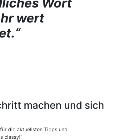
dliches Wort
ehr wert
et.
“
hritt machen und sich
für die aktuellsten Tipps und
s classy!“