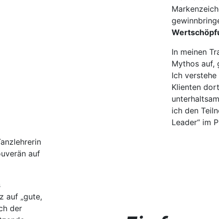
Markenzeich
gewinnbringe
Wertschöpf
In meinen Tr
Mythos auf, 
Ich verstehe
Klienten dort
unterhaltsa
ich den Teil
Leader“ im P
anzlehrerin
ouverän auf
s
 auf „gute,
ch der