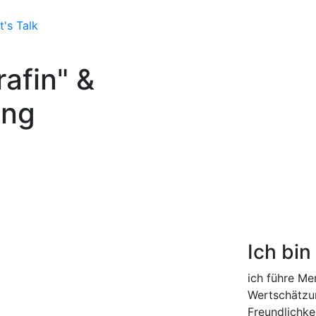
t's Talk
afin" &
ing
Ich bin
ich führe Me
Wertschätzu
Freundlichke