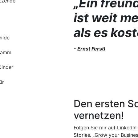
„
Ein freun
tzende
ist weit m
als es kost
ilde
- Ernst Ferstl
gramm
Kinder
ür
Den ersten Sc
vernetzen!
Folgen Sie mir auf LinkedIn 
Stories. „Grow your Busines